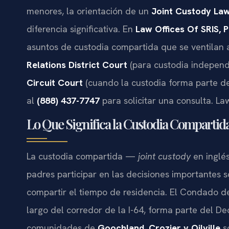
menores, la orientación de un
Joint Custody La
diferencia significativa. En
Law Offices Of SRIS, P
asuntos de custodia compartida que se ventilan 
Relations District Court
(para custodia independ
Circuit Court
(cuando la custodia forma parte de
al
(888) 437-7747
para solicitar una consulta. La
Lo Que Significa la Custodia Compartid
La custodia compartida —
joint custody
en inglé
padres participar en las decisiones importantes s
compartir el tiempo de residencia. El Condado d
largo del corredor de la I-64, forma parte del Dec
comunidades de
Goochland, Crozier y Oilville
so