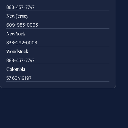
888-437-7747
New Jersey
609-983-0003
New York
838-292-0003
Woodstock
888-437-7747
Colombia
57 63419197