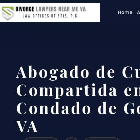
Home
A
Abogado de C
Compartida en
Condado de G
VA