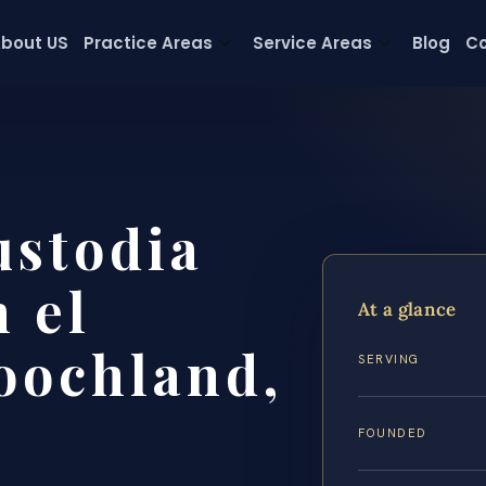
bout US
Practice Areas
Service Areas
Blog
Co
ustodia
 el
At a glance
oochland,
SERVING
FOUNDED