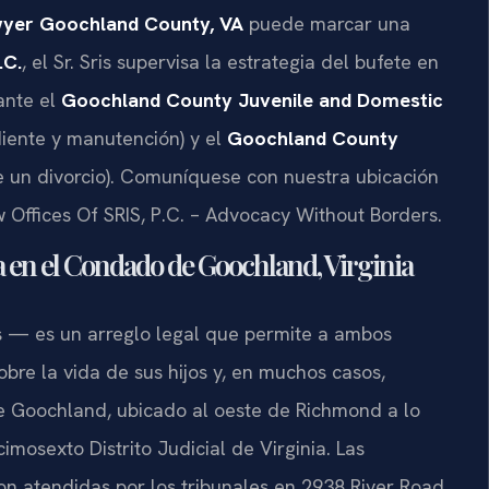
wyer Goochland County, VA
puede marcar una
.C.
, el Sr. Sris supervisa la estrategia del bufete en
ante el
Goochland County Juvenile and Domestic
iente y manutención) y el
Goochland County
 un divorcio). Comuníquese con nuestra ubicación
w Offices Of SRIS, P.C. – Advocacy Without Borders.
a en el Condado de Goochland, Virginia
s — es un arreglo legal que permite a ambos
obre la vida de sus hijos y, en muchos casos,
e Goochland, ubicado al oeste de Richmond a lo
imosexto Distrito Judicial de Virginia. Las
n atendidas por los tribunales en 2938 River Road