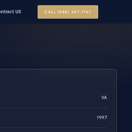
ntact US
CALL (888) 437-7747
VA
1997