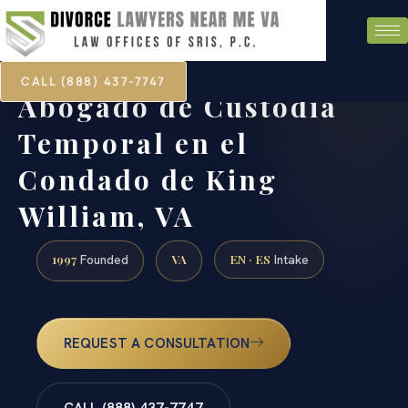
CALL (888) 437-7747
Abogado de Custodia
Temporal en el
Condado de King
William, VA
1997
VA
EN · ES
Founded
Intake
REQUEST A CONSULTATION