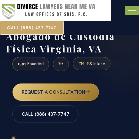
CALL (888) 437-7747
Abogado de Custodia
Física Virginia, VA
1997
VA
EN · ES
Founded
Intake
REQUEST A CONSULTATION
CALL (888) 437-7747