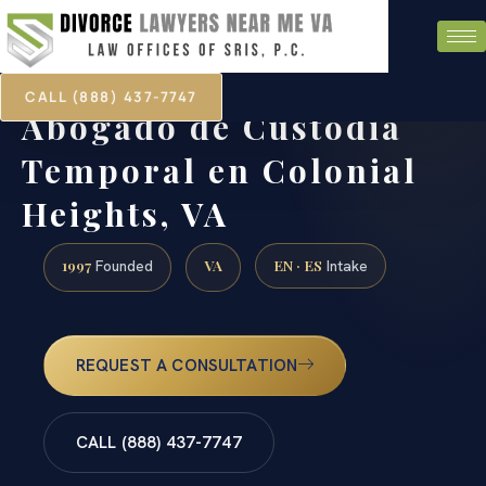
CALL (888) 437-7747
Abogado de Custodia
Temporal en Colonial
Heights, VA
1997
VA
EN · ES
Founded
Intake
REQUEST A CONSULTATION
CALL (888) 437-7747