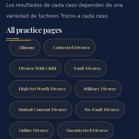
Los resultados de cada caso dependen de una
variedad de factores ?nicos a cada caso.
All practice pages
Alimony
Contested Divorce
Divorce With Child
Fault Divorce
High Net Worth Divorce
Military Divorce
Mutual Consent Divorce
No-Fault Divorce
Online Divorce
Uncontested Divorce