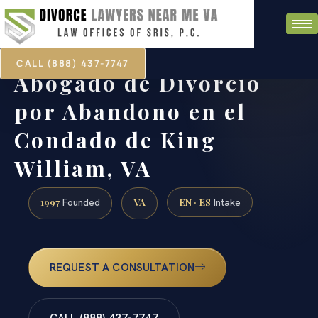
CALL (888) 437-7747
Abogado de Divorcio
por Abandono en el
Condado de King
William, VA
1997
VA
EN · ES
Founded
Intake
REQUEST A CONSULTATION