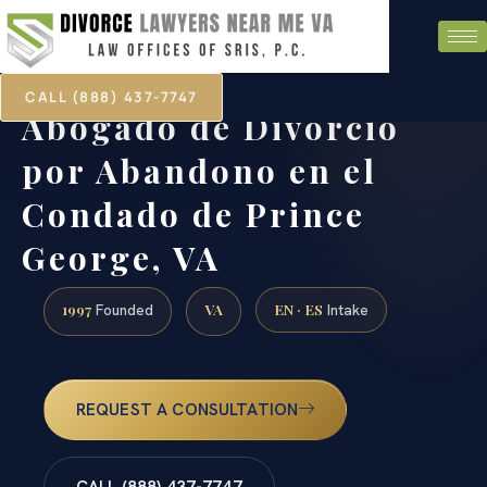
CALL (888) 437-7747
Abogado de Divorcio
por Abandono en el
Condado de Prince
George, VA
1997
VA
EN · ES
Founded
Intake
REQUEST A CONSULTATION