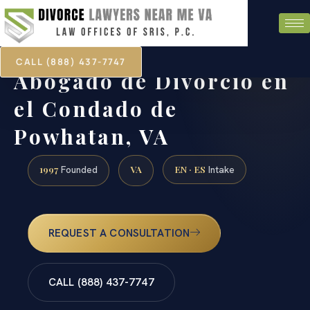
CALL (888) 437-7747
Abogado de Divorcio en
el Condado de
Powhatan, VA
1997
VA
EN · ES
Founded
Intake
REQUEST A CONSULTATION
CALL (888) 437-7747