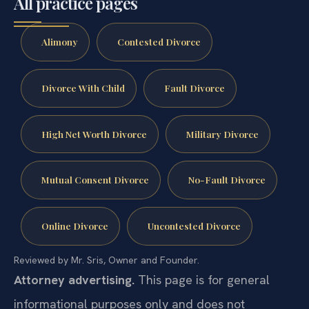
All practice pages
Alimony
Contested Divorce
Divorce With Child
Fault Divorce
High Net Worth Divorce
Military Divorce
Mutual Consent Divorce
No-Fault Divorce
Online Divorce
Uncontested Divorce
Reviewed by Mr. Sris, Owner and Founder.
Attorney advertising.
This page is for general
informational purposes only and does not