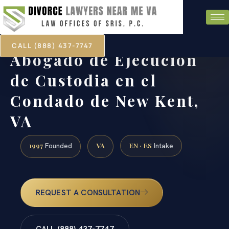
CALL (888) 437-7747
Abogado de Ejecución
de Custodia en el
Condado de New Kent,
VA
1997
VA
EN · ES
Founded
Intake
REQUEST A CONSULTATION