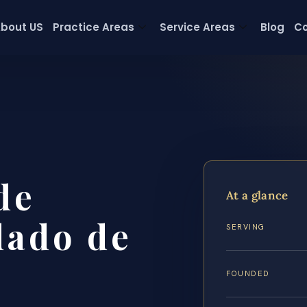
bout US
Practice Areas
Service Areas
Blog
Co
de
At a glance
dado de
SERVING
FOUNDED