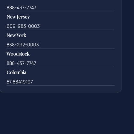
888-437-7747
New Jersey
609-983-0003
New York
838-292-0003
Woodstock
888-437-7747
Colombia
57 63419197