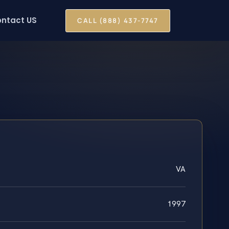
ntact US
CALL (888) 437-7747
VA
1997