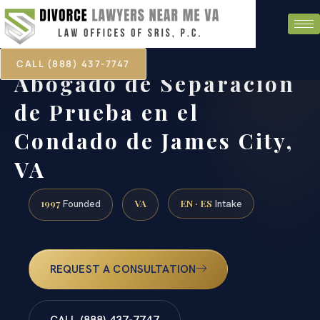
CALL (888) 437-7747
Abogado de Separación
de Prueba en el
Condado de James City,
VA
1997
VA
EN · ES
Founded
Intake
REQUEST A CONSULTATION