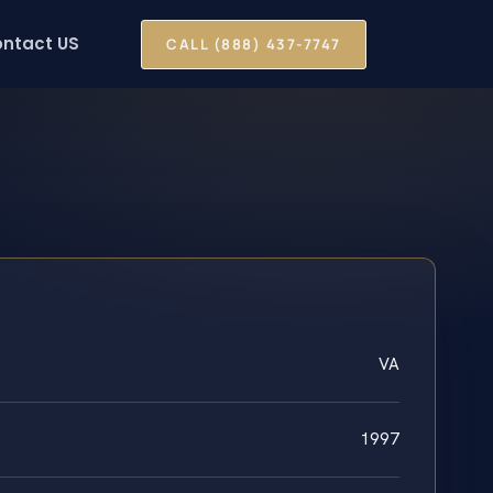
ntact US
CALL (888) 437-7747
VA
1997