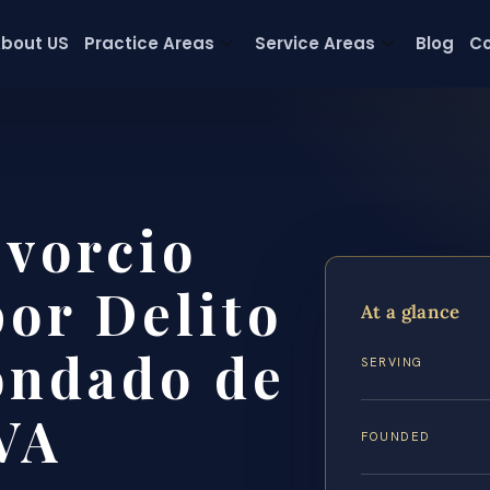
bout US
Practice Areas
Service Areas
Blog
Co
vorcio
or Delito
At a glance
ondado de
SERVING
 VA
FOUNDED