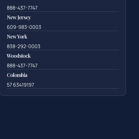
888-437-7747
New Jersey
609-983-0003
New York
838-292-0003
Woodstock
888-437-7747
Colombia
57 63419197