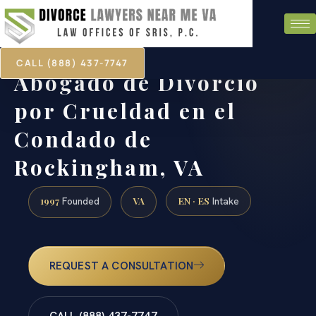
CALL (888) 437-7747
Abogado de Divorcio
por Crueldad en el
Condado de
Rockingham, VA
1997
VA
EN · ES
Founded
Intake
REQUEST A CONSULTATION