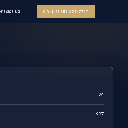
ntact US
CALL (888) 437-7747
VA
1997