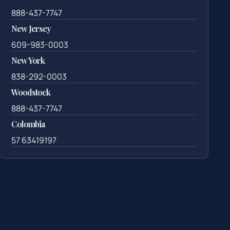
888-437-7747
New Jersey
609-983-0003
New York
838-292-0003
Woodstock
888-437-7747
Colombia
57 63419197