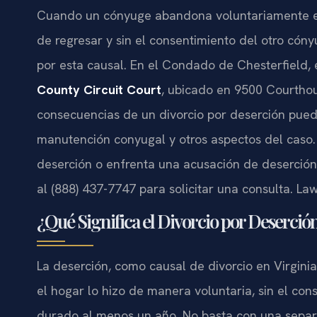
Cuando un cónyuge abandona voluntariamente el 
de regresar y sin el consentimiento del otro cónyug
por esta causal. En el Condado de Chesterfield, 
County Circuit Court
, ubicado en 9500 Courthou
consecuencias de un divorcio por deserción puede
manutención conyugal y otros aspectos del caso. 
deserción o enfrenta una acusación de deserción,
al (888) 437-7747 para solicitar una consulta. La
¿Qué Significa el Divorcio por Deserció
La deserción, como causal de divorcio en Virgin
el hogar lo hizo de manera voluntaria, sin el con
durado al menos un año. No basta con una separa