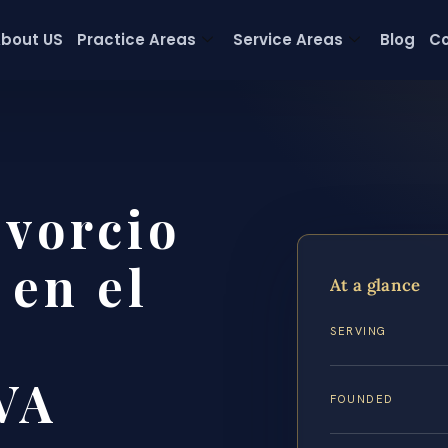
bout US
Practice Areas
Service Areas
Blog
Co
vorcio
 en el
At a glance
SERVING
 VA
FOUNDED