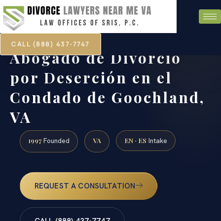
CALL (888) 437-7747
Abogado de Divorcio
por Deserción en el
Condado de Goochland,
VA
1997
VA
EN · ES
Founded
Intake
REQUEST A CONSULTATION