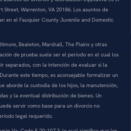
t Street, Warrenton, VA 20186. Los asuntos de
lan en el Fauquier County Juvenile and Domestic
timore, Bealeton, Marshall, The Plains y otras
ión de prueba suele ser el período en el cual los
r separados, con la intención de evaluar si la
o. Durante este tiempo, es aconsejable formalizar un
 aborde la custodia de los hijos, la manutención,
das y la eventual distribución de bienes. Un
puede servir como base para un divorcio no
eríodo legal requerido.
egún Va. Code § 20-107.3, lo cual significa que los