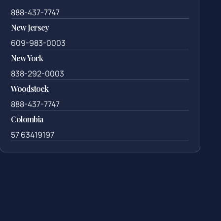
888-437-7747
New Jersey
609-983-0003
New York
838-292-0003
Woodstock
888-437-7747
Colombia
57 63419197