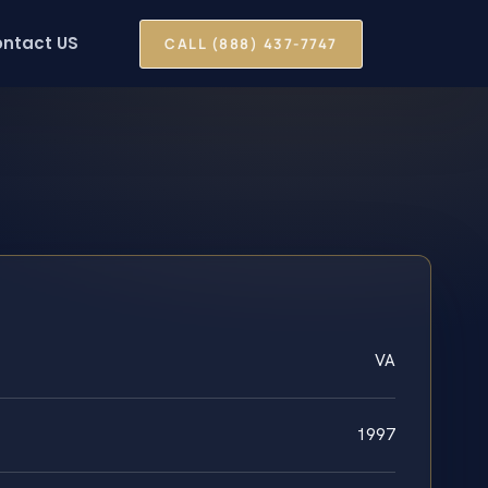
ntact US
CALL (888) 437-7747
VA
1997