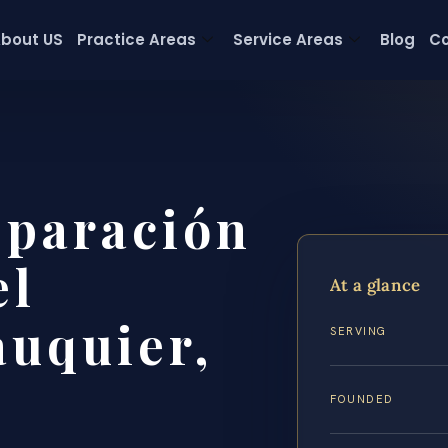
bout US
Practice Areas
Service Areas
Blog
Co
eparación
el
At a glance
uquier,
SERVING
FOUNDED