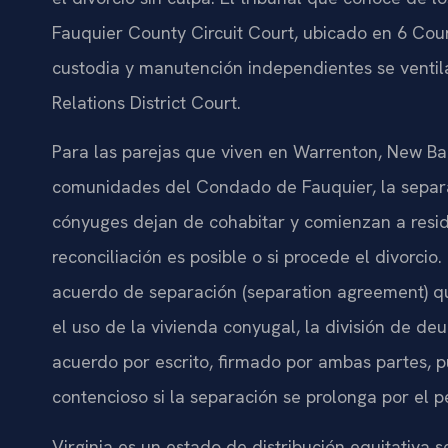
Fauquier County Circuit Court, ubicado en 6 Cour
custodia y manutención independientes se venti
Relations District Court.
Para las parejas que viven en Warrenton, New Bal
comunidades del Condado de Fauquier, la separac
cónyuges dejan de cohabitar y comienzan a residi
reconciliación es posible o si procede el divorci
acuerdo de separación (separation agreement) que
el uso de la vivienda conyugal, la división de deu
acuerdo por escrito, firmado por ambas partes, 
contencioso si la separación se prolonga por el p
Virginia es un estado de distribución equitativa s