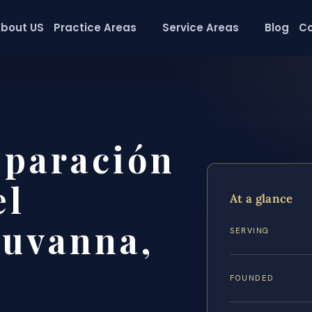
bout US
Practice Areas
Service Areas
Blog
Co
eparación
el
At a glance
luvanna,
SERVING
FOUNDED