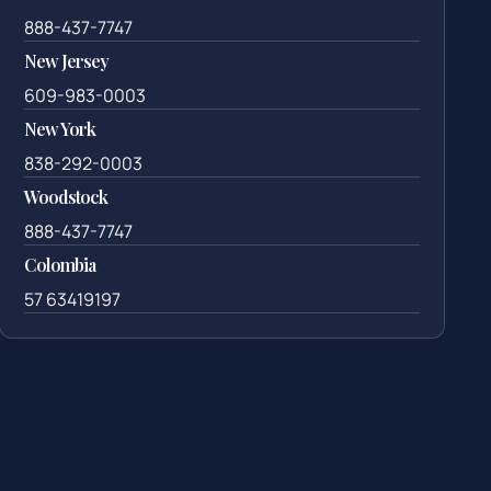
888-437-7747
New Jersey
609-983-0003
New York
838-292-0003
Woodstock
888-437-7747
Colombia
57 63419197