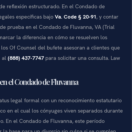
de reflexión estructurado. En el Condado de
egales específicas bajo
Va. Code § 20-91
, y contar
 de prueba en el Condado de Fluvanna, VA (Trial
arcar la diferencia en cómo se resuelven los
s y los Of Counsel del bufete asesoran a clientes que
e al
(888) 437-7747
para solicitar una consulta. Law
a en el Condado de Fluvanna
tatus legal formal con un reconocimiento estatutario
tico en el cual los cónyuges viven separados durante
io. En el Condado de Fluvanna, este período
 la base para un divorcio sin culpa si se cumplen