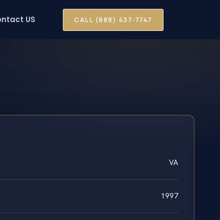
ntact US
CALL (888) 437-7747
VA
1997